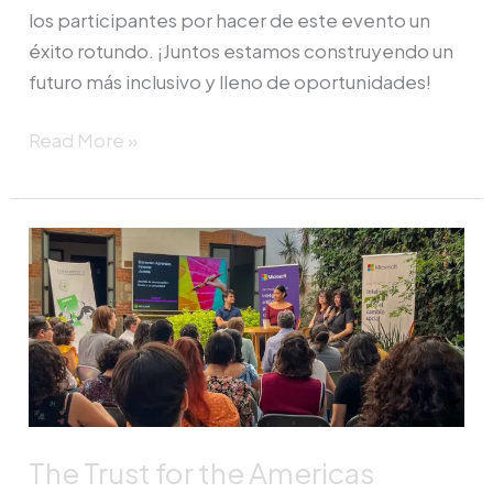
los participantes por hacer de este evento un
éxito rotundo. ¡Juntos estamos construyendo un
futuro más inclusivo y lleno de oportunidades!
Read More »
The
Trust
for
the
Americas
participó
en
la
The Trust for the Americas
primera