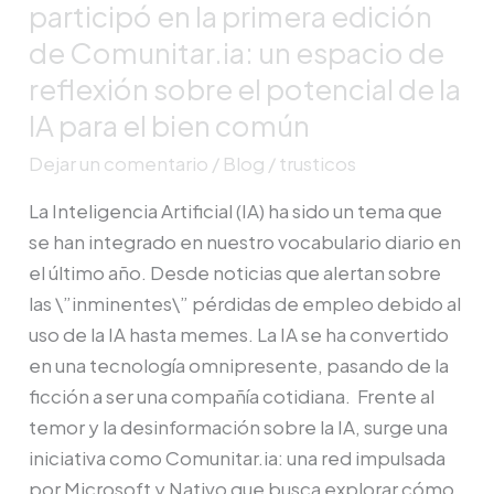
participó en la primera edición
edición
de Comunitar.ia: un espacio de
de
reflexión sobre el potencial de la
Comunitar.ia:
un
IA para el bien común
espacio
Dejar un comentario
/
Blog
/
trusticos
de
La Inteligencia Artificial (IA) ha sido un tema que
reflexión
se han integrado en nuestro vocabulario diario en
sobre
el último año. Desde noticias que alertan sobre
el
las \”inminentes\” pérdidas de empleo debido al
potencial
uso de la IA hasta memes. La IA se ha convertido
de
en una tecnología omnipresente, pasando de la
la
ficción a ser una compañía cotidiana. Frente al
IA
temor y la desinformación sobre la IA, surge una
para
iniciativa como Comunitar.ia: una red impulsada
el
por Microsoft y Nativo que busca explorar cómo
bien