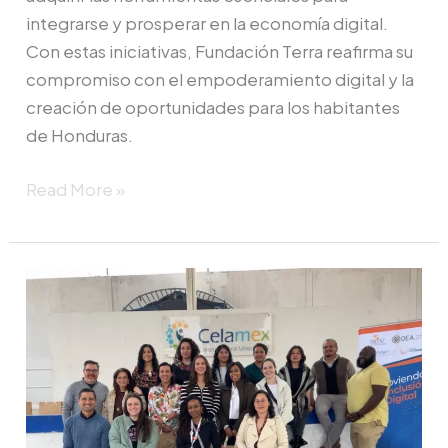
integrarse y prosperar en la economía digital.
Con estas iniciativas, Fundación Terra reafirma su
compromiso con el empoderamiento digital y la
creación de oportunidades para los habitantes
de Honduras.
Read More »
¡Gran
jornada
de
colaboración
y
aprendizaje