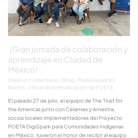
en
Ciudad
de
México!
¡Gran jornada de colaboración y
aprendizaje en Ciudad de
México!
Dejar un comentario
/
Blog
/
María Alejandra
Barrios, Oficial de comunicación de POETA
El pasado 27 de julio, el equipo de The Trust for
the Americas junto con Celamex y Amextra,
socios locales implementadores del Proyecto
POETA DigiSpark para Comunidades Indígenas
en México, tuvieron el honor de recibir al equipo