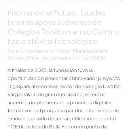
en
Inspirando el Futuro: Laudes
su
Infantis apoya a Jóvenes de
Camino
Colegios Públicos en su Camino
hacia
hacia el Éxito Tecnológico
el
Éxito
Dejar un comentario
/
Blog
/
María Alejandra
Tecnológico
Barrios, Oficial de comunicación de POETA
A finales de 2023, la fundación tuvo la
oportunidad de presentar el innovador proyecto
DigiSpark al entonces rector del Colegio Distrital
Vargas Vila. Con gran entusiasmo, el rector
accedió a implementar los procesos digitales
formativos del programa para los estudiantes de
grado 11 que así lo desearan, utilizando el centro
POETA de la sede Bella Flor como punto de