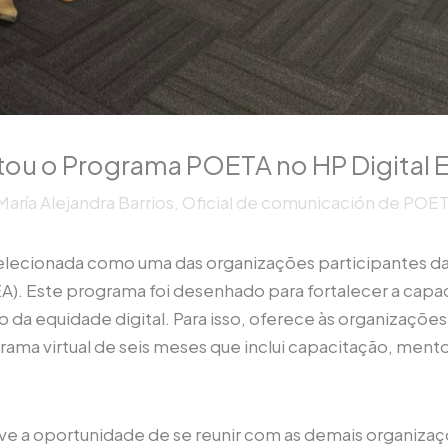
ntou o Programa POETA no HP Digital 
María Alejandra Barrios, Oficial de comunicación de POE
i selecionada como uma das organizações participantes 
EA). Este programa foi desenhado para fortalecer a cap
o da equidade digital. Para isso, oferece às organizaçõe
a virtual de seis meses que inclui capacitação, mentor
e a oportunidade de se reunir com as demais organiza