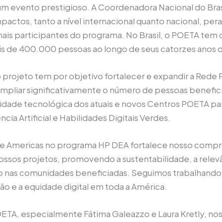
 um evento prestigioso. A Coordenadora Nacional do Bra
ctos, tanto a nível internacional quanto nacional, peran
demais participantes do programa. No Brasil, o POETA t
ais de 400.000 pessoas ao longo de seus catorzes ano
o projeto tem por objetivo fortalecer e expandir a Rede
ampliar significativamente o número de pessoas benefici
acidade tecnológica dos atuais e novos Centros POETA 
ia Artificial e Habilidades Digitais Verdes.
 the Americas no programa HP DEA fortalece nosso comp
nossos projetos, promovendo a sustentabilidade, a relev
ro nas comunidades beneficiadas. Seguimos trabalhando
são e a equidade digital em toda a América.
TA, especialmente Fátima Galeazzo e Laura Kretly, noss