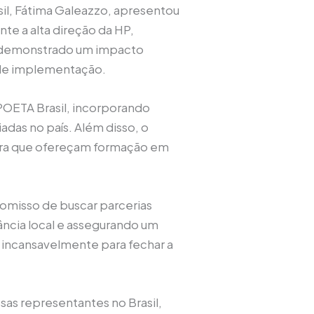
sil, Fátima Galeazzo, apresentou
te a alta direção da HP,
em demonstrado um impacto
s de implementação.
 POETA Brasil, incorporando
adas no país. Além disso, o
para que ofereçam formação em
romisso de buscar parcerias
ância local e assegurando um
 incansavelmente para fechar a
as representantes no Brasil,