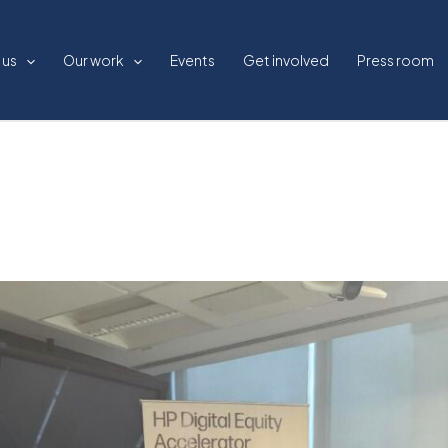
 us
Our work
Events
Get involved
Press room