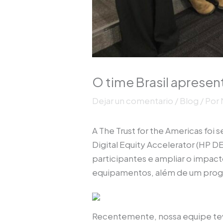
O time Brasil aprese
Dejar un comentario
/
Blog
/ Por
A The Trust for the Americas fo
Digital Equity Accelerator (HP D
participantes e ampliar o impact
equipamentos, além de um program
Recentemente, nossa equipe tev