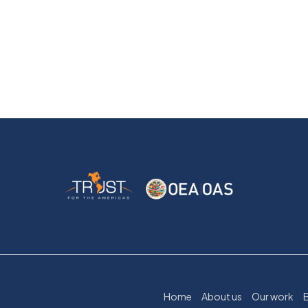
Home
About us
Our work