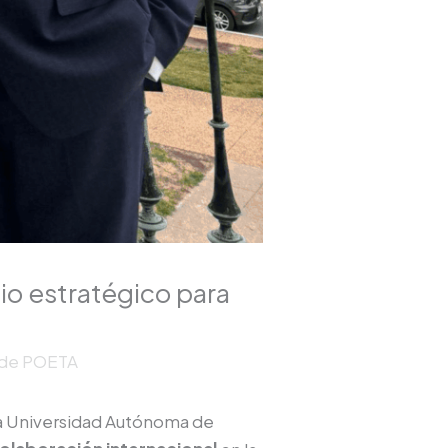
io estratégico para
n de POETA
 la Universidad Autónoma de