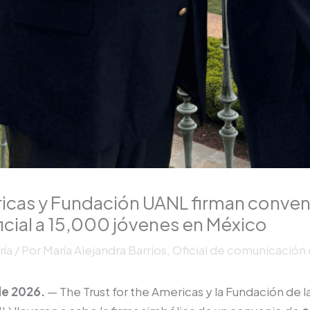
ricas y Fundación UANL firman conven
ificial a 15,000 jóvenes en México
ría
/ Por
María Alejandra Barrios, Oficial de comunicació
de 2026.
— The Trust for the Americas y la Fundación de