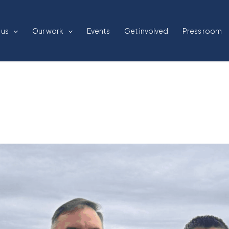
 us
Our work
Events
Get involved
Press room