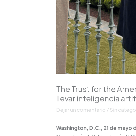
The Trust for the Ame
llevar inteligencia art
Dejar un comentario
/
Sin catego
Washington, D.C., 21 de mayo 