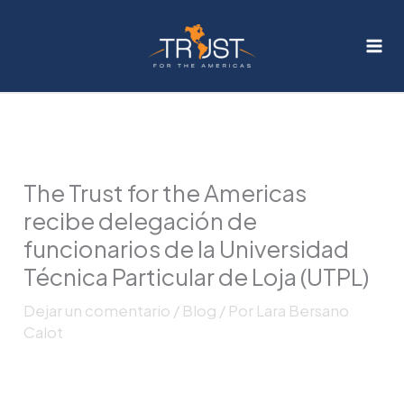
Ir
al
contenido
The Trust for the Americas
recibe delegación de
funcionarios de la Universidad
Técnica Particular de Loja (UTPL)
Dejar un comentario
/
Blog
/ Por
Lara Bersano
Calot