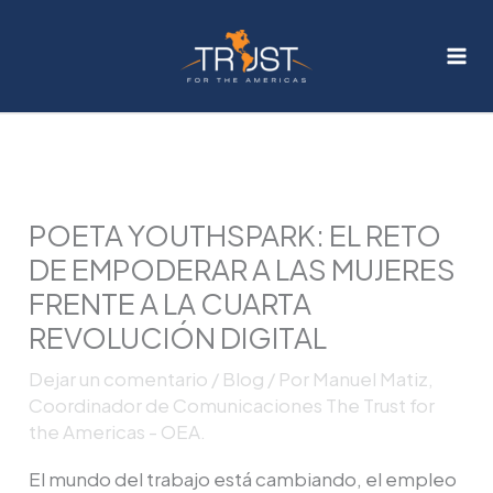
Ir
al
contenido
POETA YOUTHSPARK: EL RETO
DE EMPODERAR A LAS MUJERES
FRENTE A LA CUARTA
REVOLUCIÓN DIGITAL
Dejar un comentario
/
Blog
/ Por
Manuel Matiz,
Coordinador de Comunicaciones The Trust for
the Americas - OEA.
El mundo del trabajo está cambiando, el empleo