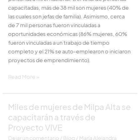
capacitadas, más de 38 mil son mujeres (40% de
las cuales son jefas de familia). Asimismo, cerca
de 7 mil personas fueron vinculadas a
oportunidades económicas (86% mujeres, 60%
fueron vinculadas a un trabajo de tiempo
completo y el 21% se auto-emplearon o iniciaron
proyectos de emprendimiento).
Read More »
Miles de mujeres de Milpa Alta se
Miles
de
capacitarán a través de
mujeres
Proyecto VIVE
de
Dejar un comentario
/
Blog
/
María Alejandra