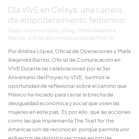
Día VIVE en Celaya: una carrera
Día
VIVE
de empoderamiento femenino
en
Dejar un comentario
/
Blog
/
María Alejandra
Celaya:
Barrios, Oficial de comunicación de POETA
una
Por Andrea López, Oficial de Operaciones y María
carrera
Alejandra Barrios, Oficial de Comunicación en
de
VIVE Durante las celebraciones por el 3er
empoderamiento
Aniversario del Proyecto VIVE, tuvimos la
femenino
oportunidad de reflexionar sobre el camino que
México ha iniciado para cerrar la brecha de
desigualdad económica y social que viven las
mujeres en este país. Es por ello, que las acciones
como las que implementa The Trust for the
Americas son de reconocer, porque permite unir
esfuerzos de distintos sectores en pro de