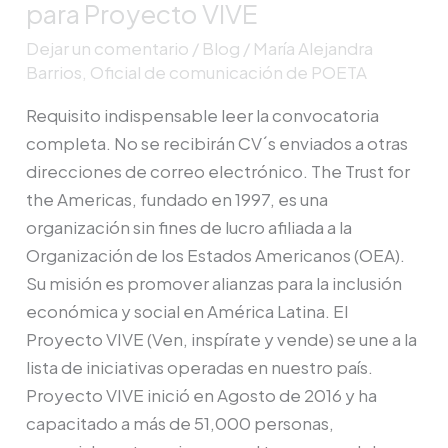
para Proyecto VIVE
Operaciones
Dejar un comentario
/
Blog
/
María Alejandra
de
Barrios, Oficial de comunicación de POETA
Oportunidades
Económicas
Requisito indispensable leer la convocatoria
para
completa. No se recibirán CV´s enviados a otras
Proyecto
direcciones de correo electrónico. The Trust for
VIVE
the Americas, fundado en 1997, es una
organización sin fines de lucro afiliada a la
Organización de los Estados Americanos (OEA).
Su misión es promover alianzas para la inclusión
económica y social en América Latina. El
Proyecto VIVE (Ven, inspírate y vende) se une a la
lista de iniciativas operadas en nuestro país.
Proyecto VIVE inició en Agosto de 2016 y ha
capacitado a más de 51,000 personas,