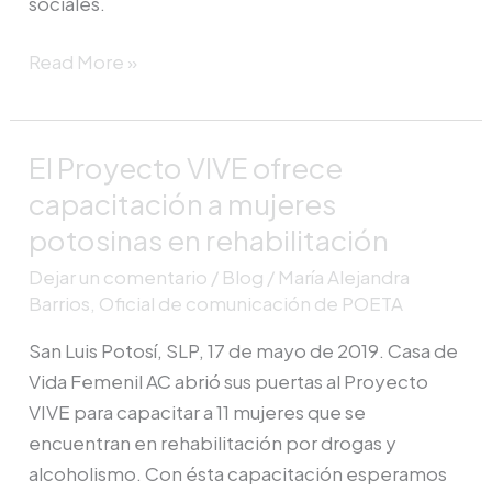
sociales.
Read More »
El Proyecto VIVE ofrece
El
Proyecto
capacitación a mujeres
VIVE
potosinas en rehabilitación
ofrece
Dejar un comentario
/
Blog
/
María Alejandra
capacitación
Barrios, Oficial de comunicación de POETA
a
mujeres
San Luis Potosí, SLP, 17 de mayo de 2019. Casa de
potosinas
Vida Femenil AC abrió sus puertas al Proyecto
en
VIVE para capacitar a 11 mujeres que se
rehabilitación
encuentran en rehabilitación por drogas y
alcoholismo. Con ésta capacitación esperamos