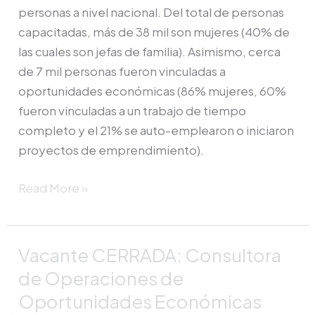
personas a nivel nacional. Del total de personas
capacitadas, más de 38 mil son mujeres (40% de
las cuales son jefas de familia). Asimismo, cerca
de 7 mil personas fueron vinculadas a
oportunidades económicas (86% mujeres, 60%
fueron vinculadas a un trabajo de tiempo
completo y el 21% se auto-emplearon o iniciaron
proyectos de emprendimiento).
Read More »
Vacante CERRADA: Consultora
Vacante
CERRADA:
de Operaciones de
Consultora
Oportunidades Económicas
de