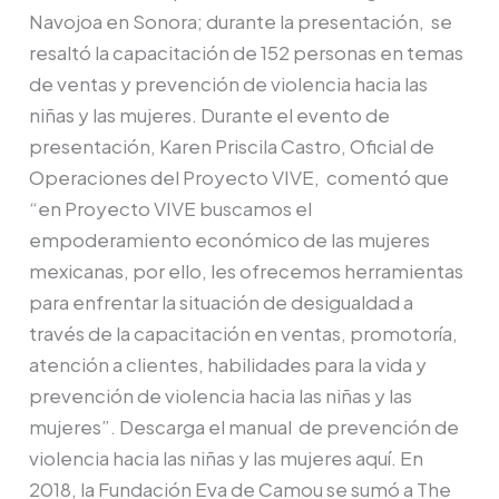
Eva
Navojoa en Sonora; durante la presentación, se
de
resaltó la capacitación de 152 personas en temas
Camou,
de ventas y prevención de violencia hacia las
aliado
niñas y las mujeres. Durante el evento de
en
presentación, Karen Priscila Castro, Oficial de
la
Operaciones del Proyecto VIVE, comentó que
implementación
“en Proyecto VIVE buscamos el
del
empoderamiento económico de las mujeres
Proyecto
mexicanas, por ello, les ofrecemos herramientas
VIVE
para enfrentar la situación de desigualdad a
través de la capacitación en ventas, promotoría,
atención a clientes, habilidades para la vida y
prevención de violencia hacia las niñas y las
mujeres”. Descarga el manual de prevención de
violencia hacia las niñas y las mujeres aquí. En
2018, la Fundación Eva de Camou se sumó a The