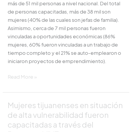
más de 51 mil personas a nivel nacional. Del total
de personas capacitadas, más de 38 mil son
mujeres (40% de las cuales son jefas de familia).
Asimismo, cerca de 7 mil personas fueron
vinculadas a oportunidades económicas (86%
mujeres, 60% fueron vinculadas a un trabajo de
tiempo completo y el 21% se auto-emplearon o
iniciaron proyectos de emprendimiento).
Read More »
Mujeres tijuanenses en situación
Mujeres
tijuanenses
de alta vulnerabilidad fueron
en
capacitadas a través del
situación