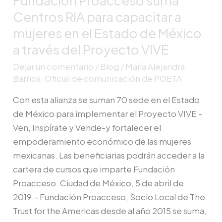
Fundación Proacceso suma
Proacceso
Centros RIA para capacitar a
suma
mujeres en el Estado de México
Centros
a través del Proyecto VIVE
RIA
Dejar un comentario
/
Blog
/
María Alejandra
para
Barrios, Oficial de comunicación de POETA
capacitar
a
Con esta alianza se suman 70 sede en el Estado
mujeres
de México para implementar el Proyecto VIVE –
en
Ven, Inspírate y Vende-y fortalecer el
el
empoderamiento económico de las mujeres
Estado
mexicanas. Las beneficiarias podrán acceder a la
de
cartera de cursos que imparte Fundación
México
Proacceso. Ciudad de México, 5 de abril de
a
2019.- Fundación Proacceso, Socio Local de The
través
Trust for the Americas desde al año 2015 se suma,
del