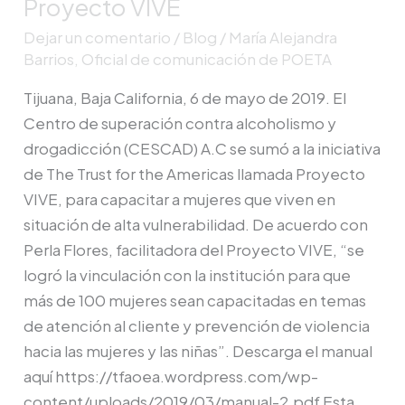
Proyecto VIVE
de
Dejar un comentario
/
Blog
/
María Alejandra
alta
Barrios, Oficial de comunicación de POETA
vulnerabilidad
fueron
Tijuana, Baja California, 6 de mayo de 2019. El
capacitadas
Centro de superación contra alcoholismo y
a
drogadicción (CESCAD) A.C se sumó a la iniciativa
través
de The Trust for the Americas llamada Proyecto
del
VIVE, para capacitar a mujeres que viven en
Proyecto
situación de alta vulnerabilidad. De acuerdo con
VIVE
Perla Flores, facilitadora del Proyecto VIVE, “se
logró la vinculación con la institución para que
más de 100 mujeres sean capacitadas en temas
de atención al cliente y prevención de violencia
hacia las mujeres y las niñas”. Descarga el manual
aquí https://tfaoea.wordpress.com/wp-
content/uploads/2019/03/manual-2.pdf Esta