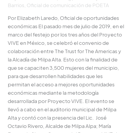
Milpa
Barrios, Oficial de comunicación de POETA
Alta
se
Por Elizabeth Laredo, Oficial de oportunidades
capacitarán
económicas El pasado mes de julio de 2019, en el
a
marco del festejo por los tres años del Proyecto
través
VIVE en México, se celebró el convenio de
de
colaboración entre The Trust for The Americas y
Proyecto
la Alcadía de Milpa Alta. Esto con la finalidad de
VIVE
que se capaciten 3,500 mujeres del municipio,
para que desarrollen habilidades que les
permitan el acceso a mejores oportunidades
económicas mediante la metodología
desarrollada por Proyecto VIVE. El evento se
llevó a cabo en el auditorio municipal de Milpa
Alta y contó con la presencia del Lic. José
Octavio Rivero, Alcalde de Milpa Alpa; María