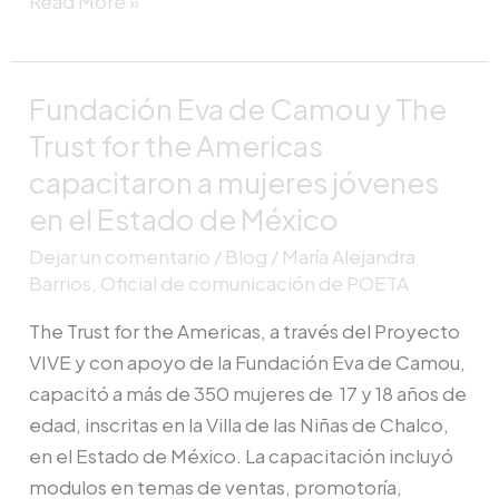
Read More »
Fundación Eva de Camou y The
Fundación
Eva
Trust for the Americas
de
capacitaron a mujeres jóvenes
Camou
en el Estado de México
y
Dejar un comentario
/
Blog
/
María Alejandra
The
Barrios, Oficial de comunicación de POETA
Trust
for
The Trust for the Americas, a través del Proyecto
the
VIVE y con apoyo de la Fundación Eva de Camou,
Americas
capacitó a más de 350 mujeres de 17 y 18 años de
capacitaron
edad, inscritas en la Villa de las Niñas de Chalco,
a
en el Estado de México. La capacitación incluyó
mujeres
modulos en temas de ventas, promotoría,