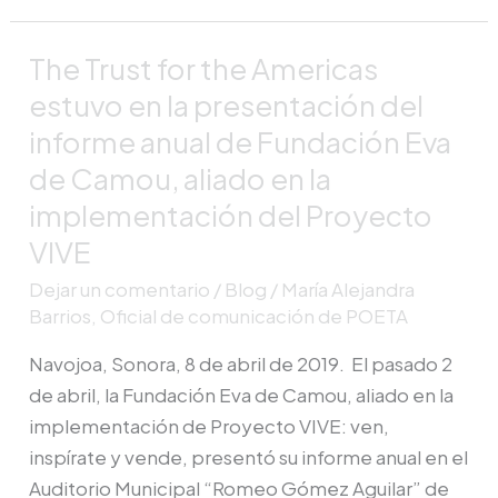
The Trust for the Americas
The
Trust
estuvo en la presentación del
for
informe anual de Fundación Eva
the
de Camou, aliado en la
Americas
implementación del Proyecto
estuvo
VIVE
en
la
Dejar un comentario
/
Blog
/
María Alejandra
presentación
Barrios, Oficial de comunicación de POETA
del
Navojoa, Sonora, 8 de abril de 2019. El pasado 2
informe
de abril, la Fundación Eva de Camou, aliado en la
anual
implementación de Proyecto VIVE: ven,
de
inspírate y vende, presentó su informe anual en el
Fundación
Auditorio Municipal “Romeo Gómez Aguilar” de