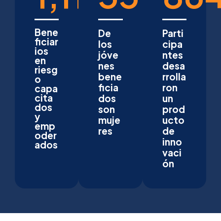
Bene
De
Parti
ficiar
los
cipa
ios
jóve
ntes
en
nes
desa
riesg
bene
rrolla
o
ficia
ron
capa
cita
dos
un
dos
son
prod
y
muje
ucto
emp
res
de
oder
inno
ados
vaci
ón