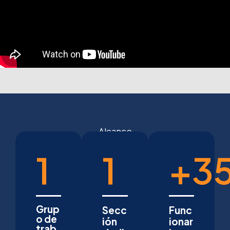
Alcance
1
1
+
3
Grup
Secc
Func
o de
ión
ionar
trab