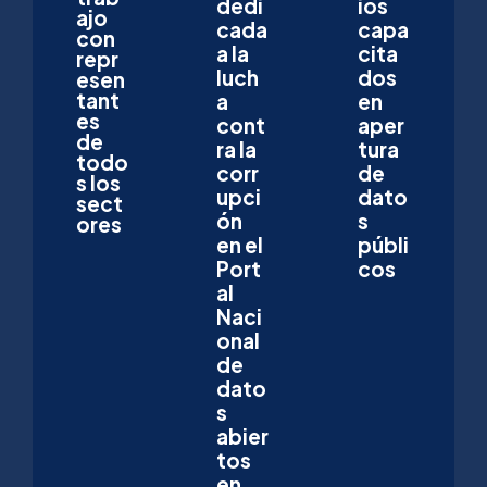
dedi
ios
ajo
cada
capa
con
a la
cita
repr
luch
dos
esen
tant
a
en
es
cont
aper
de
ra la
tura
todo
corr
de
s los
upci
dato
sect
ón
s
ores
en el
públi
Port
cos
al
Naci
onal
de
dato
s
abier
tos
en