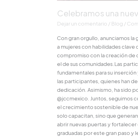
Celebramos una nuev
Dejar un comentario
/
Blog
/
Co
Con gran orgullo, anunciamos la
a mujeres con habilidades clave q
compromiso con la creación de o
el de sus comunidades.Las partic
fundamentales para su inserción 
las participantes, quienes han de
dedicación. Asimismo, ha sido pos
@jccmexico. Juntos, seguimos co
el crecimiento sostenible de nu
solo capacitan, sino que generan
abrir nuevas puertas y fortalecer 
graduadas por este gran paso y l