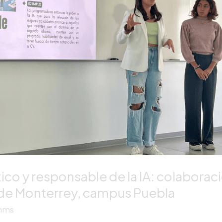
co y responsable de la IA: colaboraci
c de Monterrey, campus Puebla
mms