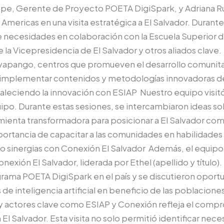
ippe, Gerente de Proyecto POETA DigiSpark, y Adriana R
Americas en una visita estratégica a El Salvador. Durante 
e necesidades en colaboración con la Escuela Superior d
 la Vicepresidencia de El Salvador y otros aliados clave. 
apango, centros que promueven el desarrollo comunitar
mplementar contenidos y metodologías innovadoras de 
leciendo la innovación con ESIAP Nuestro equipo visitó 
ipo. Durante estas sesiones, se intercambiaron ideas sob
ramienta transformadora para posicionar a El Salvador co
portancia de capacitar a las comunidades en habilidades
o sinergias con Conexión El Salvador Además, el equipo 
nexión El Salvador, liderada por Ethel (apellido y título).
rama POETA DigiSpark en el país y se discutieron oportu
de inteligencia artificial en beneficio de las poblacione
 y actores clave como ESIAP y Conexión refleja el compr
en El Salvador. Esta visita no solo permitió identificar nec