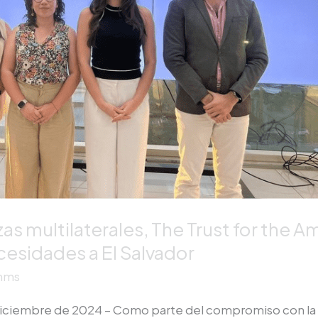
s multilaterales, The Trust for the Ame
cesidades a El Salvador
mms
 diciembre de 2024 – Como parte del compromiso con la c