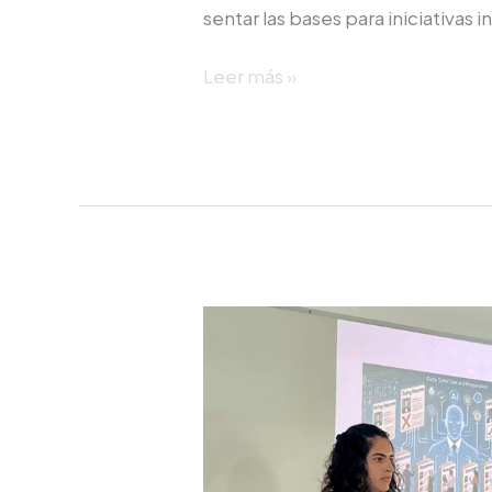
sentar las bases para iniciativas
Leer más »
Fomentando
el
uso
ético
y
responsable