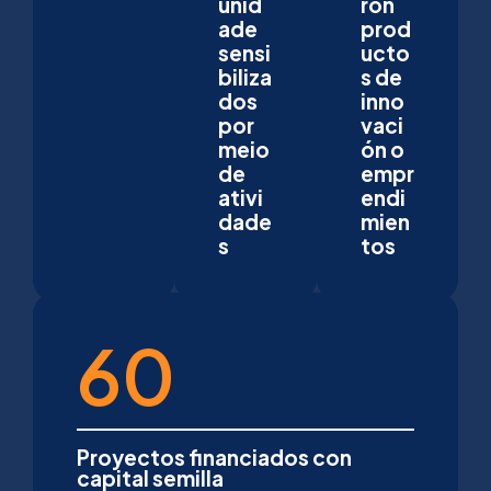
unid
ron
ade
prod
sensi
ucto
biliza
s de
dos
inno
por
vaci
meio
ón o
de
empr
ativi
endi
dade
mien
s
tos
60
Proyectos financiados con
capital semilla