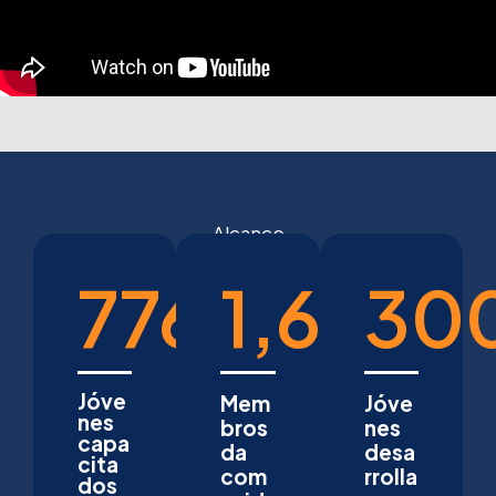
Alcance
776
1,652
30
Jóve
Mem
Jóve
nes
bros
nes
capa
da
desa
cita
com
rrolla
dos