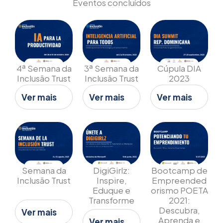
Eventos concluídos
4ª Semana da
3ª Semana da
Cúpula DIA
Inclusão Trust
Inclusão Trust
2023
Ver mais
Ver mais
Ver mais
Semana da
DigiGirlz:
Bootcamp de
Inclusão Trust
Inspire,
Empreended
Eduque e
orismo POETA
Transforme
2021:
Descubra,
Ver mais
Aprenda e
Ver mais