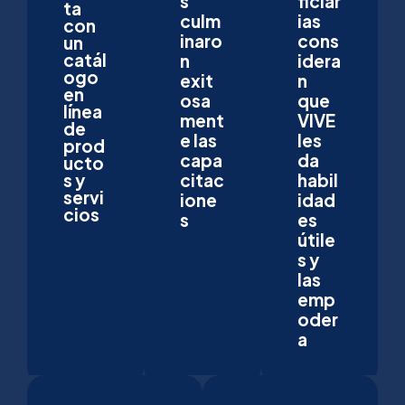
s
ficiar
ta
culm
ias
con
inaro
cons
un
catál
n
idera
ogo
exit
n
en
osa
que
línea
ment
VIVE
de
e las
les
prod
capa
da
ucto
s y
citac
habil
servi
ione
idad
cios
s
es
útile
s y
las
emp
oder
a