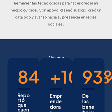
herramientas tecnológicas para hacer crecer mi
negocio," dice. Con apoyo, diseñó su logo, creó un
catálogo y avanzó hacia su presencia en redes
sociales.
Alcance
84
%
+
100
93
%
Repo
Empr
De
rtó
ende
las
que
dora
bene
cuen