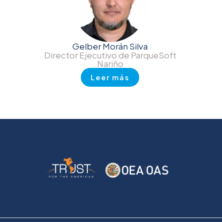
Gelber Morán Silva
Director Ejecutivo de ParqueSoft
Nariño
Leer más