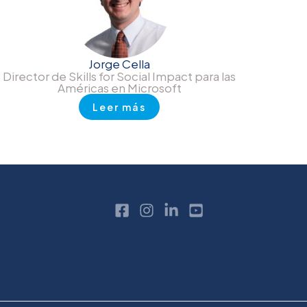
Jorge Cella
Director de Skills for Social Impact para las
Américas en Microsoft
Leer más